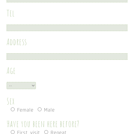
Tel
Address
Age
Sex
Female
Male
Have you been here before?
First visit
Repeat