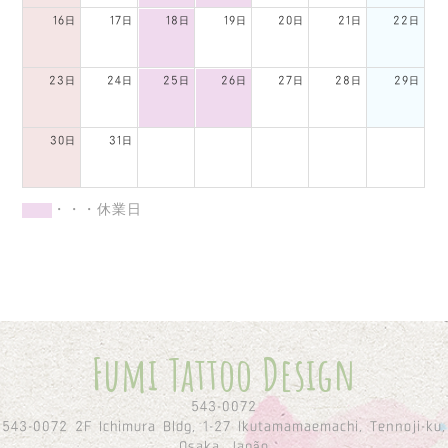
16日
17日
18日
19日
20日
21日
22日
23日
24日
25日
26日
27日
28日
29日
30日
31日
・・・休業日
Fumi Tattoo Design
543-0072
543-0072 2F Ichimura Bldg, 1-27 Ikutamamaemachi, Tennoji-ku,
Osaka, Japão