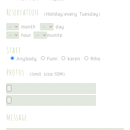
Reservation
（Holiday:every Tuesday）
month
day
hour
munite
Staff
Anybody
Fumi
karen
Riho
Photos
（limit size:10M）
Message