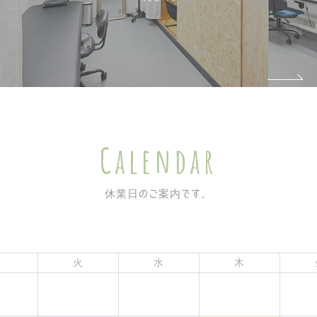
Calendar
休業日のご案内です。
月
火
水
木