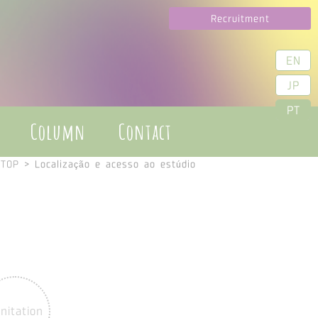
Recruitment
EN
JP
PT
Column
Contact
TOP
>
Localização e acesso ao estúdio
n
nitation