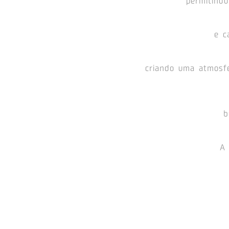
permitind
e c
criando uma atmosfe
b
A 