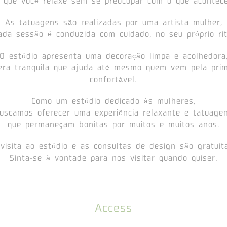
o que você relaxe sem se preocupar com o que acontece
As tatuagens são realizadas por uma artista mulher,
ada sessão é conduzida com cuidado, no seu próprio ri
O estúdio apresenta uma decoração limpa e acolhedora
ra tranquila que ajuda até mesmo quem vem pela prim
confortável.
Como um estúdio dedicado às mulheres,
uscamos oferecer uma experiência relaxante e tatuage
que permaneçam bonitas por muitos e muitos anos.
visita ao estúdio e as consultas de design são gratuit
Sinta-se à vontade para nos visitar quando quiser.
Access