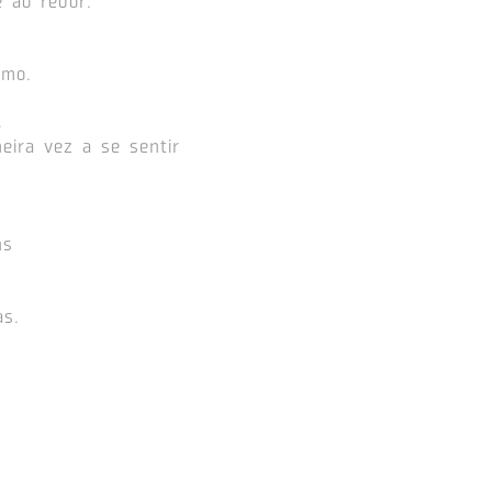
 ao redor.
tmo.
,
eira vez a se sentir
ns
as.