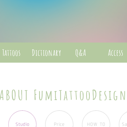
Tattoos
Dictionary
Q&A
Access
ABOUT FumiTattooDesig
Studio
Price
HOW TO
Sa