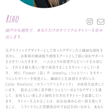
Riho
細やかな感性で、あなただけのオリジナルタトゥーを生み
出します。
元グラフィックデザイナーとして培ったデザイン力と繊細な感性を
活かし、 お客様の価値観や感情をアートとして肌に刻むサポート
をさせていただきます。
一人ひとりの背景やエピソードを大切に
し、それらを最も美しい形で表現することをモットーとしていま
す。
特に Flower（花）や Jewelry（ジュエリー）をモチー
フにしたタトゥーを得意とし、繊細さと立体感を大切にした
Color Realistic（カラーリアリスティック） の表現を追求して
います。
肌の上に咲く花や輝くジュエリーのようなデザインを通
して、女性らしい美しさと個性を引き出すタトゥーを提案してい
ます。
タトゥーを入れることは、自分自身の心の一部を形にす
ること。
リラックスした雰囲気の中でお話を伺いながら、あなた