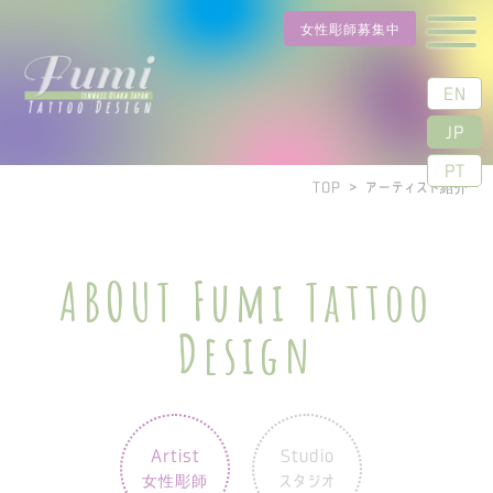
女性彫師募集中
EN
JP
PT
TOP
>
アーティスト紹介
ABOUT Fumi Tattoo
Design
Artist
Studio
女性彫師
スタジオ