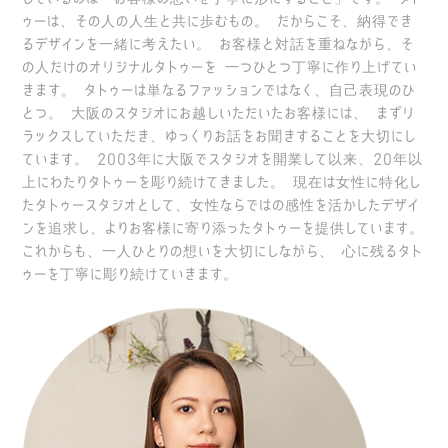
ゥーは、その人の人生と共に歩むもの。
だからこそ、納得でき
るデザインを一緒に考えたい。
お客様と対話を重ねながら、そ
の人だけのオリジナルタトゥーを
一つひとつ丁寧に作り上げてい
きます。
タトゥーは単なるファッションではなく、自己表現のひ
とつ。
大阪のスタジオにお越しいただいたお客様には、
まずリ
ラックスしていただき、ゆっくりお話をお聞きすることを大切にし
ています。
2003年に大阪でスタジオを開業して以来、20年以
上にわたりタトゥーを彫り続けてきました。
現在は女性に特化し
たタトゥースタジオとして、女性ならではの感性を活かしたデザイ
ンを追求し、よりお客様に寄り添ったタトゥーを提供しています。
これからも、一人ひとりの想いを大切にしながら、
心に残るタト
ゥーを丁寧に彫り続けていきます。