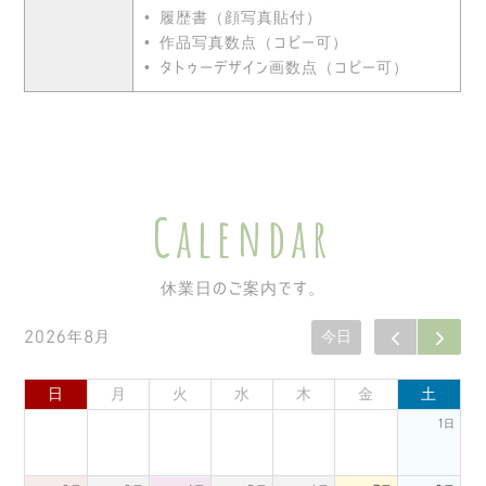
• 履歴書（顔写真貼付）
• 作品写真数点（コピー可）
• タトゥーデザイン画数点（コピー可）
Calendar
休業日のご案内です。
2026年8月
今日
日
月
火
水
木
金
土
1日