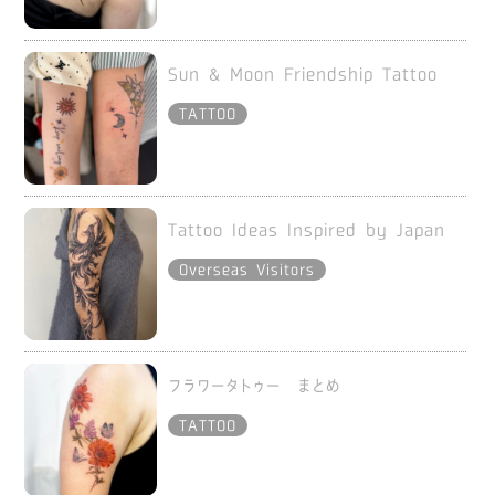
Sun & Moon Friendship Tattoo
TATTOO
Tattoo Ideas Inspired by Japan
Overseas Visitors
フラワータトゥー まとめ
TATTOO