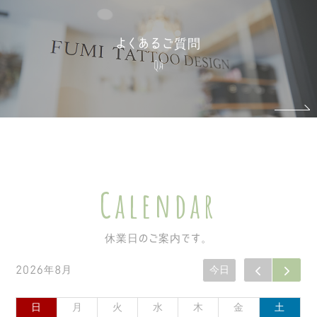
よくあるご質問
QA
Calendar
休業日のご案内です。
2026年8月
今日
日
月
火
水
木
金
土