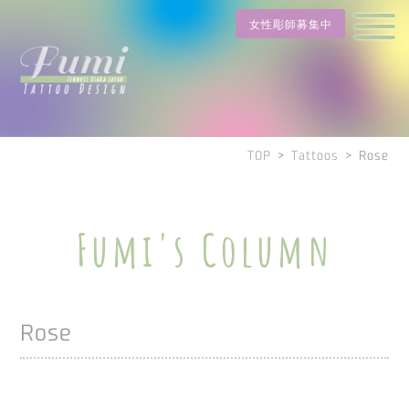
女性彫師募集中
TOP
>
Tattoos
>
Rose
Fumi's Column
Rose