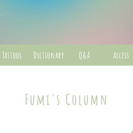
Tattoos
Dictionary
Q&A
Access
Fumi's Column