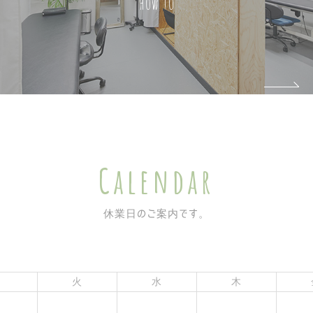
How to
Calendar
休業日のご案内です。
月
火
水
木