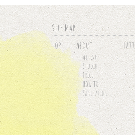
Site Map
Top
About
Tat
- Artist
- Studio
- Price
- HOW TO
- Sanitation