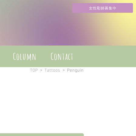
女性彫師募集中
Column
Contact
TOP
>
Tattoos
>
Penguin