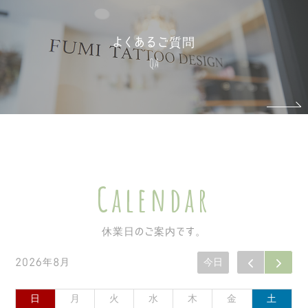
よくあるご質問
QA
Calendar
休業日のご案内です。
2026年8月
今日
日
月
火
水
木
金
土