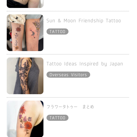
Sun & Moon Friendship Tattoo
TATTOO
Tattoo Ideas Inspired by Japan
Overseas Visitors
フラワータトゥー まとめ
TATTOO