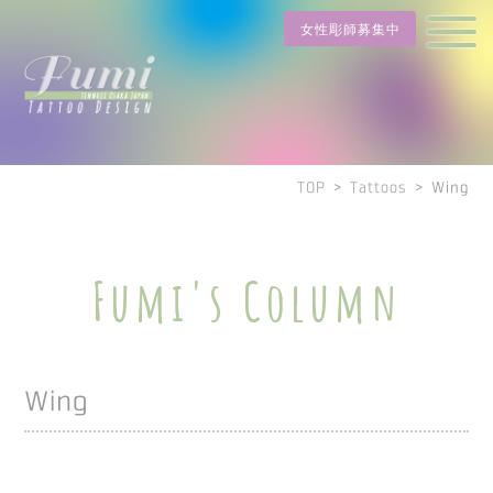
女性彫師募集中
TOP
>
Tattoos
>
Wing
Fumi's Column
Wing